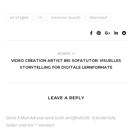
art of lights
CV
harmonic sounds
lebenslauf
NEWER
VIDEO CREATION ARTIST BEI SOFATUTOR: VISUELLES
STORYTELLING FÜR DIGITALE LERNFORMATE
LEAVE A REPLY
Deine E-Mail-Adresse wird nicht veröffentlicht.
Erforderliche
Felder sind mit
*
markiert