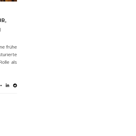
R,
N
ne frühe
kturierte
olle als